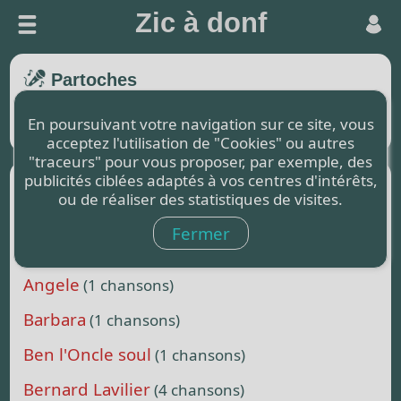
Zic à donf
Partoches
En poursuivant votre navigation sur ce site, vous
Recherche par artiste :
acceptez l'utilisation de "Cookies" ou autres
"traceurs" pour vous proposer, par exemple, des
Affaire Louis Trio
publicités ciblées adaptés à vos centres d'intérêts,
(1 chansons)
ou de réaliser des statistiques de visites.
Alain Bashung
(3 chansons)
Fermer
Alain Souchon
(2 chansons)
Angele
(1 chansons)
Barbara
(1 chansons)
Ben l'Oncle soul
(1 chansons)
Bernard Lavilier
(4 chansons)