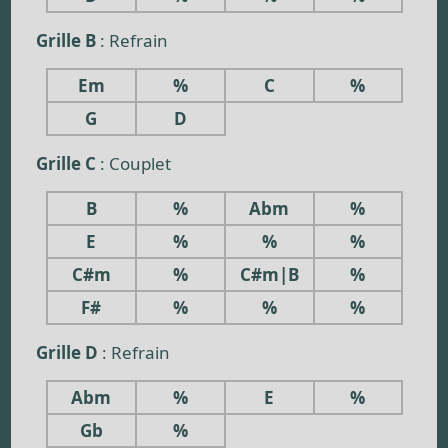
Grille B
: Refrain
Em
%
C
%
G
D
Grille C
: Couplet
B
%
Abm
%
E
%
%
%
C#m
%
C#m|B
%
F#
%
%
%
Grille D
: Refrain
Abm
%
E
%
Gb
%