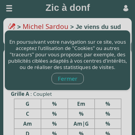
Zic à donf
Michel Sardou
>
> Je viens du sud
Transposer de 0 (demi-ton)
En poursuivant votre navigation sur ce site, vous
acceptez l'utilisation de "Cookies" ou autres
"traceurs" pour vous proposer, par exemple, des
Afficher les Paroles :
publicités ciblées adaptés à vos centres d'intérêts,
ou de réaliser des statistiques de visites.
Rythme :
3/4 - Tempo 180 - "| Basse à jouer"
Fermer
Structure :
[AAAA B CC D AAAA BB ]
Grille A
: Couplet
G
%
Em
%
C
%
%
%
Am
%
Am|G
%
D
%
%
%