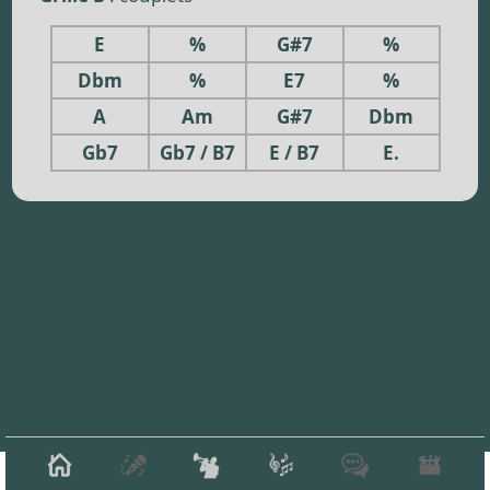
E
%
G#7
%
Dbm
%
E7
%
A
Am
G#7
Dbm
Gb7
Gb7 / B7
E / B7
E.