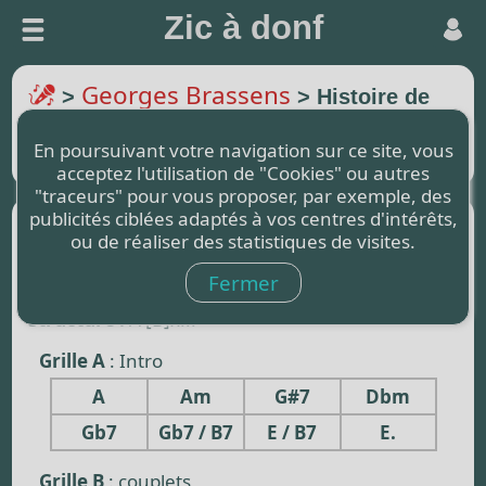
Zic à donf
Georges Brassens
>
> Histoire de
faussaire
En poursuivant votre navigation sur ce site, vous
Transposer de 2 (demi-ton)
acceptez l'utilisation de "Cookies" ou autres
"traceurs" pour vous proposer, par exemple, des
publicités ciblées adaptés à vos centres d'intérêts,
Afficher les Paroles :
ou de réaliser des statistiques de visites.
Fermer
Rythme :
4/4 - Tempo 120
Structure :
A [B]x...
Grille A
: Intro
A
Am
G#7
Dbm
Gb7
Gb7 / B7
E / B7
E.
Grille B
: couplets