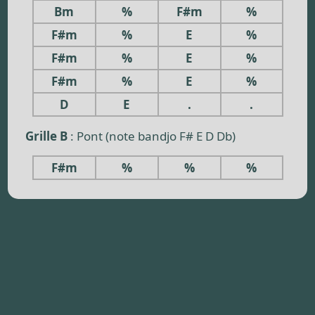
Bm
%
F#m
%
F#m
%
E
%
F#m
%
E
%
F#m
%
E
%
D
E
.
.
Grille B
: Pont (note bandjo F# E D Db)
F#m
%
%
%