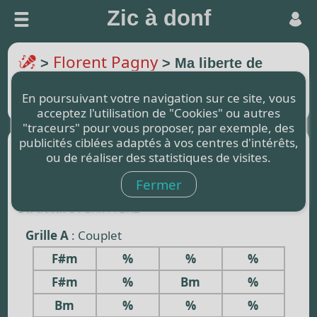
Zic à donf
Florent Pagny
>
> Ma liberte de
penser
En poursuivant votre navigation sur ce site, vous
Transposer de 0 (demi-ton)
acceptez l'utilisation de "Cookies" ou autres
"traceurs" pour vous proposer, par exemple, des
publicités ciblées adaptés à vos centres d'intérêts,
Afficher les Paroles :
ou de réaliser des statistiques de visites.
Fermer
Rythme :
4/4 - Tempo 180
Structure :
Bx.. A Bx2
Grille A
: Couplet
F#m
%
%
%
F#m
%
Bm
%
Bm
%
%
%